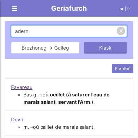
Geriafurch
br |
fr
Brezhoneg → Galleg
Enrollañ
Favereau
Bas g. -ioù
oeillet (à saturer l'eau de
marais salant
,
servant l'Arm
.).
Devri
m. –où œillet de marais salant.