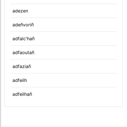
adezen
adeñvoriñ
adfalc'hañ
adfaoutañ
adfaziañ
adfeilh
adfeilhañ