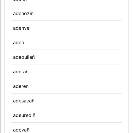
adenozin
adenvel
adeo
adeouliañ
aderañ
aderen
adesaeañ
adeurediñ
adevañ