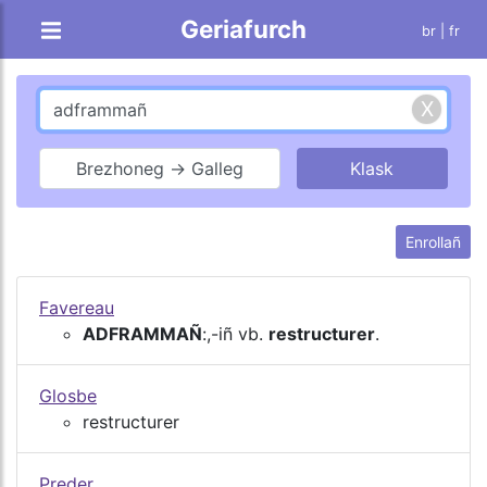
Geriafurch
br |
fr
Brezhoneg → Galleg
Enrollañ
Favereau
ADFRAMMAÑ
:,-iñ vb.
restructurer
.
Glosbe
restructurer
Preder