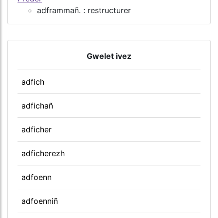
adframmañ. : restructurer
Gwelet ivez
adfich
adfichañ
adficher
adficherezh
adfoenn
adfoenniñ