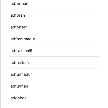
adformañ
adforzh
adfoñsañ
adframmadur
adfrazenniñ
adfreskañ
adfurmadur
adfurmañ
adgabael