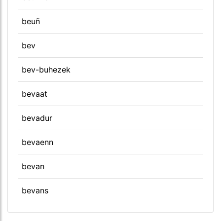
beuñ
bev
bev-buhezek
bevaat
bevadur
bevaenn
bevan
bevans