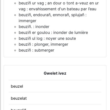
beuziñ ur vag ; an dour o tont a-veuz en ur
vag : envahissement d'un bateau par l’eau
beuziñ, endourañ, enmorañ, splujañ :
immerger
beuziñ. : inonder
beuziñ er goulou : inonder de lumière
beuziñ ul log : noyer une soute
beuziñ : plonger, immerger
beuziñ : submerger
Gwelet ivez
beuzel
beuzelat