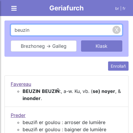
Geriafurch
br |
fr
Brezhoneg → Galleg
Enrollañ
Favereau
BEUZIN
BEUZIÑ
:, a-w. Ku, vb. (
se) noyer
, &
inonder
.
Preder
beuziñ er goulou : arroser de lumière
beuziñ er goulou : baigner de lumière