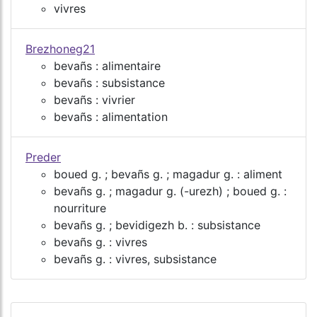
vivres
Brezhoneg21
bevañs : alimentaire
bevañs : subsistance
bevañs : vivrier
bevañs : alimentation
Preder
boued g. ; bevañs g. ; magadur g. : aliment
bevañs g. ; magadur g. (-urezh) ; boued g. :
nourriture
bevañs g. ; bevidigezh b. : subsistance
bevañs g. : vivres
bevañs g. : vivres, subsistance