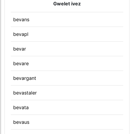
Gwelet ivez
bevans
bevapl
bevar
bevare
bevargant
bevastaler
bevata
bevaus