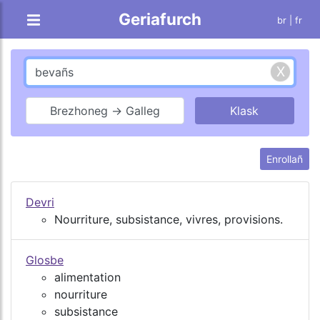
Geriafurch
br |
fr
Brezhoneg → Galleg
Enrollañ
Devri
Nourriture, subsistance, vivres, provisions.
Glosbe
alimentation
nourriture
subsistance