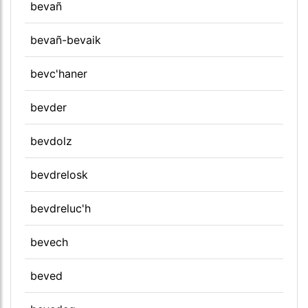
bevañ
bevañ-bevaik
bevc'haner
bevder
bevdolz
bevdrelosk
bevdreluc'h
bevech
beved