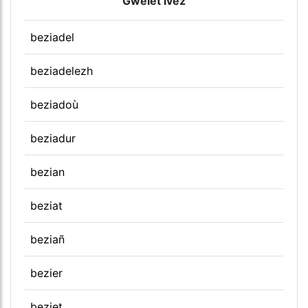
Gwelet ivez
beziadel
beziadelezh
beziadoù
beziadur
bezian
beziat
beziañ
bezier
beziet