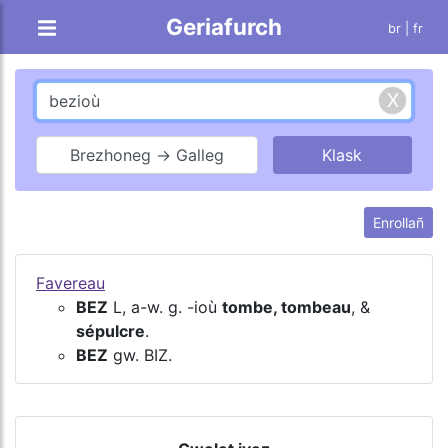
Geriafurch
br |
fr
Brezhoneg → Galleg
Enrollañ
Favereau
BEZ
L, a-w. g. -ioù
tombe, tombeau
, &
sépulcre
.
BEZ
gw. BIZ.