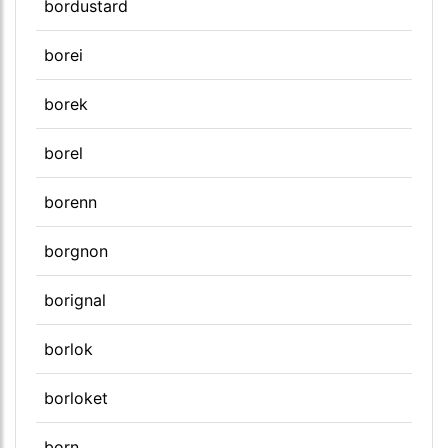
bordustard
borei
borek
borel
borenn
borgnon
borignal
borlok
borloket
born