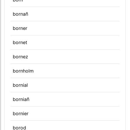
bornañ
borner
bornet
bornez
bornholm
bornial
borniañ
bornier
borod