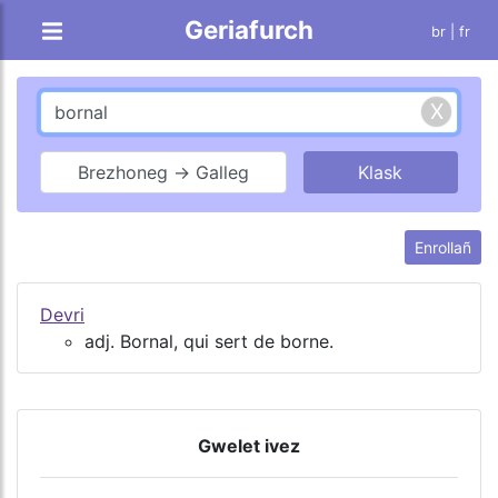
Geriafurch
br |
fr
Brezhoneg → Galleg
Enrollañ
Devri
adj. Bornal, qui sert de borne.
Gwelet ivez