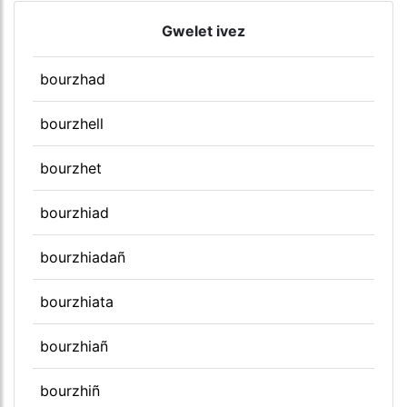
Gwelet ivez
bourzhad
bourzhell
bourzhet
bourzhiad
bourzhiadañ
bourzhiata
bourzhiañ
bourzhiñ