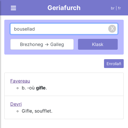
Geriafurch
br |
fr
Brezhoneg → Galleg
Enrollañ
Favereau
b. -où
gifle
.
Devri
Gifle, soufflet.