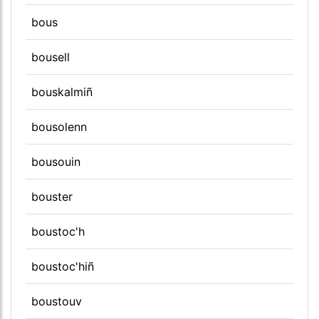
bous
bousell
bouskalmiñ
bousolenn
bousouin
bouster
boustoc'h
boustoc'hiñ
boustouv