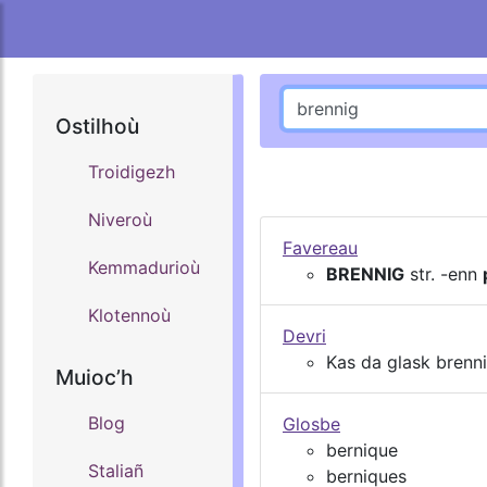
Ostilhoù
Troidigezh
Niveroù
Favereau
Kemmadurioù
BRENNIG
str. -enn
Klotennoù
Devri
Kas da glask brenn
Muiocʼh
Blog
Glosbe
bernique
Staliañ
berniques