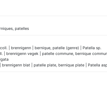
rniques, patelles
coll. | brennigenn | bernique, patelle (genre) | Patella sp.
l. | brennigenn vegek | patelle commune, bernique commun
lgata
 | brennigenn blat | patelle plate, bernique plate | Patella as