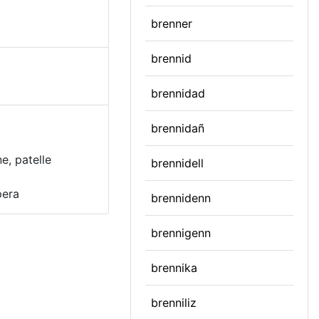
brenner
brennid
brennidad
brennidañ
e, patelle
brennidell
pera
brennidenn
brennigenn
brennika
brenniliz