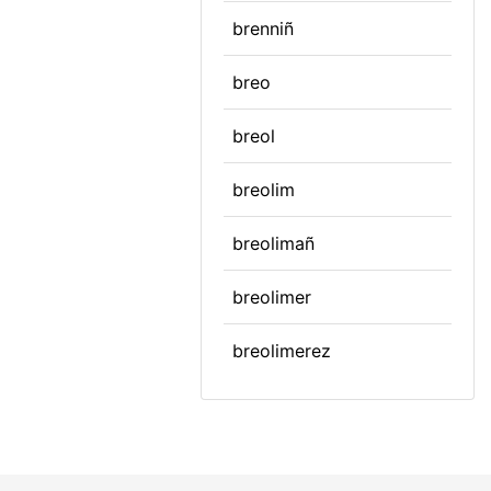
brenniñ
breo
breol
breolim
breolimañ
breolimer
breolimerez