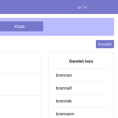
br |
fr
Enrollañ
Gwelet ivez
brennan
brennañ
brennek
brennenn