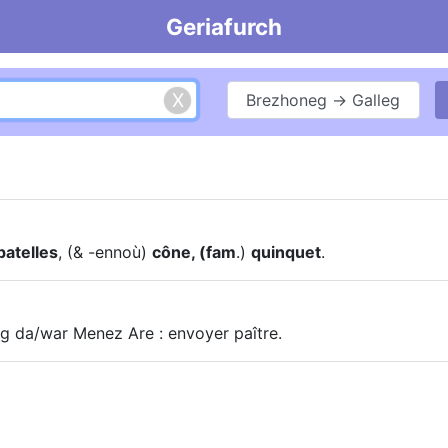
Geriafurch
Brezhoneg → Galleg
patelles
, (& -ennoù)
cône, (fam
.)
quinquet
.
ig da/war Menez Are : envoyer paître.