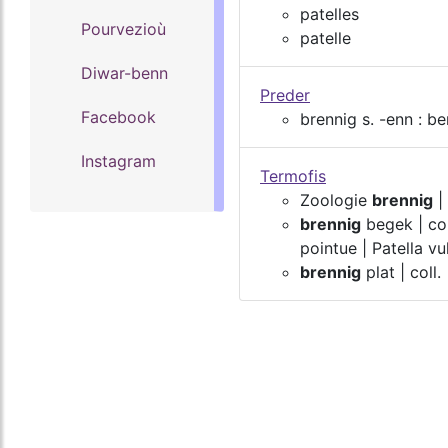
patelles
Pourvezioù
patelle
Diwar-benn
Preder
Facebook
brennig s. -enn : be
Instagram
Termofis
Zoologie
brennig
| 
brennig
begek | col
pointue | Patella vu
brennig
plat | coll.