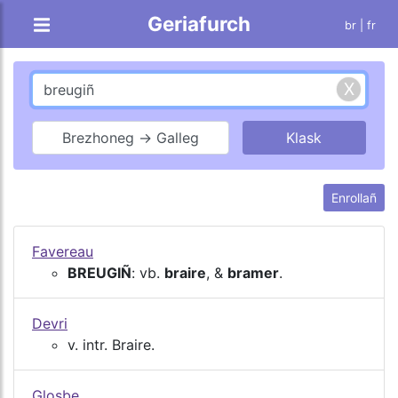
Geriafurch
br |
fr
Brezhoneg → Galleg
Enrollañ
Favereau
BREUGIÑ
: vb.
braire
, &
bramer
.
Devri
v. intr. Braire.
Glosbe