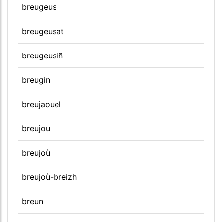
breugeus
breugeusat
breugeusiñ
breugin
breujaouel
breujou
breujoù
breujoù-breizh
breun