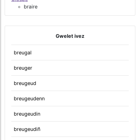
braire
Gwelet ivez
breugal
breuger
breugeud
breugeudenn
breugeudin
breugeudiñ