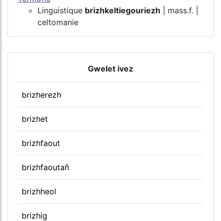
Linguistique
brizhkeltiegouriezh
| mass.f. |
celtomanie
Gwelet ivez
brizherezh
brizhet
brizhfaout
brizhfaoutañ
brizhheol
brizhig