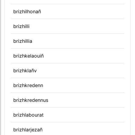
brizhilhonañ
brizhilli
brizhillia
brizhkelaouiñ
brizhklañv
brizhkredenn
brizhkredennus
brizhlabourat
brizhlarjezañ