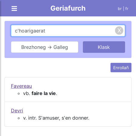
Geriafurch
br |
fr
Brezhoneg → Galleg
Enrollañ
Favereau
vb.
faire la vie
.
Devri
v. intr. S'amuser, s'en donner.