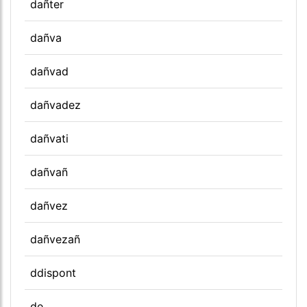
dañter
dañva
dañvad
dañvadez
dañvati
dañvañ
dañvez
dañvezañ
ddispont
de