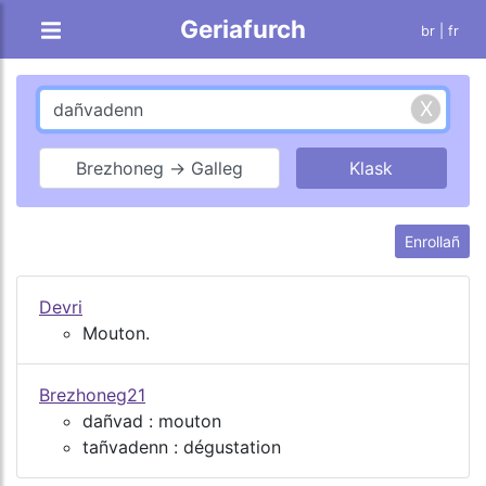
Geriafurch
br |
fr
Brezhoneg → Galleg
Enrollañ
Devri
Mouton.
Brezhoneg21
dañvad : mouton
tañvadenn : dégustation