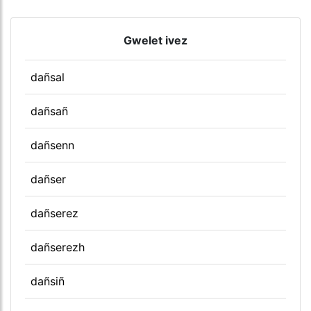
Gwelet ivez
dañsal
dañsañ
dañsenn
dañser
dañserez
dañserezh
dañsiñ