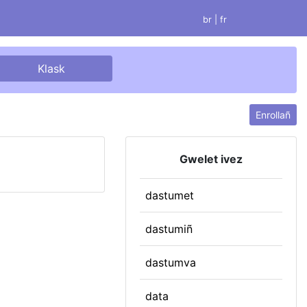
br |
fr
Enrollañ
Gwelet ivez
dastumet
dastumiñ
dastumva
data