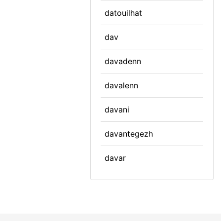
datouilhat
dav
davadenn
davalenn
davani
davantegezh
davar