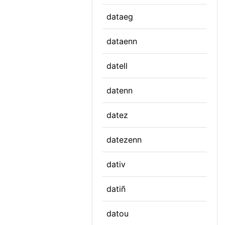
dataeg
dataenn
datell
datenn
datez
datezenn
dativ
datiñ
datou