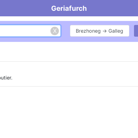
Geriafurch
Brezhoneg → Galleg
utier.