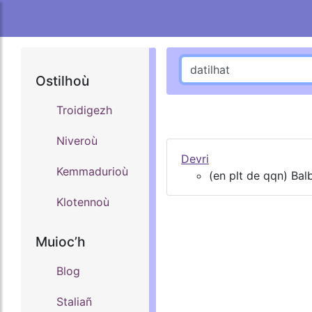
Ostilhoù
Troidigezh
Niveroù
Devri
Kemmadurioù
(en plt de qqn) Balb
Klotennoù
Muiocʼh
Blog
Staliañ