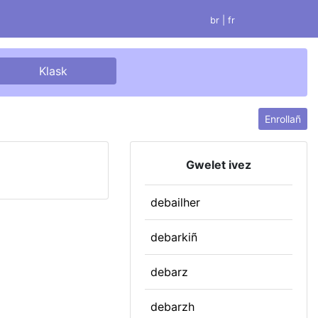
br |
fr
Enrollañ
Gwelet ivez
debailher
debarkiñ
debarz
debarzh