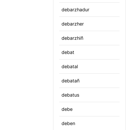
debarzhadur
debarzher
debarzhiñ
debat
debatal
debatañ
debatus
debe
deben