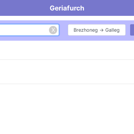
Geriafurch
Brezhoneg → Galleg