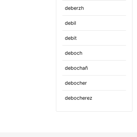
deberzh
debil
debit
deboch
debochañ
debocher
debocherez