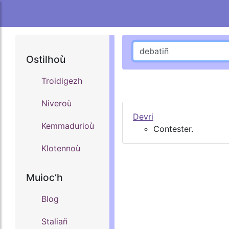
Ostilhoù
Troidigezh
Niveroù
Devri
Kemmadurioù
Contester.
Klotennoù
Muiocʼh
Blog
Staliañ