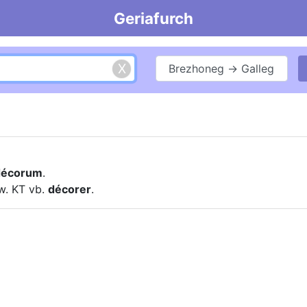
Geriafurch
Brezhoneg → Galleg
décorum
.
-w. KT vb.
décorer
.