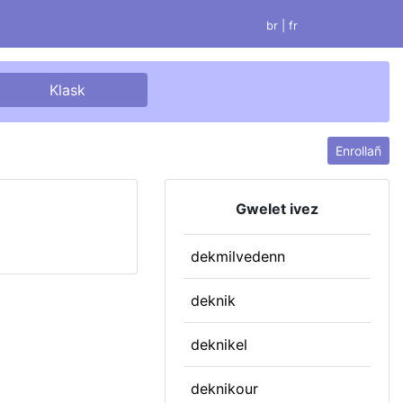
br |
fr
Enrollañ
Gwelet ivez
dekmilvedenn
deknik
deknikel
deknikour