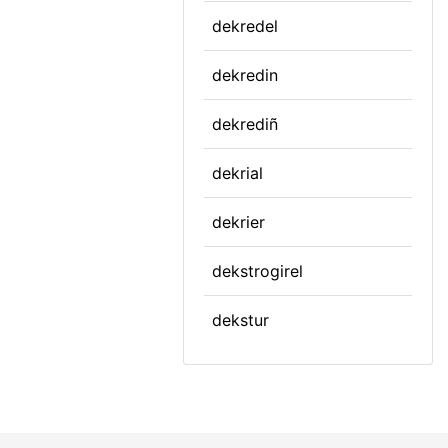
dekredel
dekredin
dekrediñ
dekrial
dekrier
dekstrogirel
dekstur