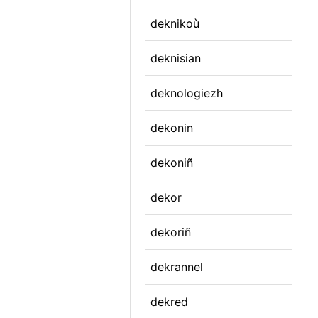
deknikoù
deknisian
deknologiezh
dekonin
dekoniñ
dekor
dekoriñ
dekrannel
dekred