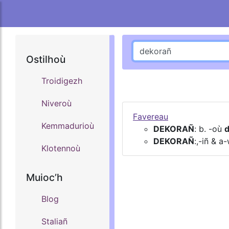
Ostilhoù
Troidigezh
Niveroù
Favereau
Kemmadurioù
DEKORAÑ
: b. -où
DEKORAÑ
:,-iñ & a
Klotennoù
Muiocʼh
Blog
Staliañ