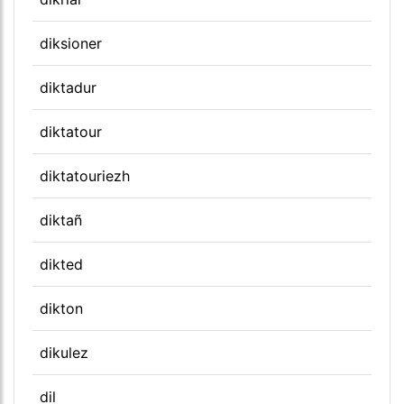
diksioner
diktadur
diktatour
diktatouriezh
diktañ
dikted
dikton
dikulez
dil