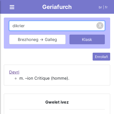
Geriafurch
br |
fr
Brezhoneg → Galleg
Enrollañ
Devri
m. –ion Critique (homme).
Gwelet ivez