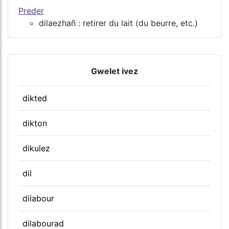
Preder
dilaezhañ : retirer du lait (du beurre, etc.)
Gwelet ivez
dikted
dikton
dikulez
dil
dilabour
dilabourad