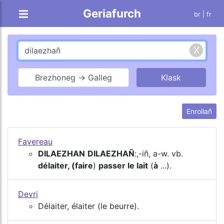
Geriafurch
br |
fr
Brezhoneg → Galleg
Enrollañ
Favereau
DILAEZHAN
DILAEZHAÑ
:,-iñ, a-w. vb.
délaiter, (faire
)
passer le lait
(
à
...).
Devri
Délaiter, élaiter (le beurre).