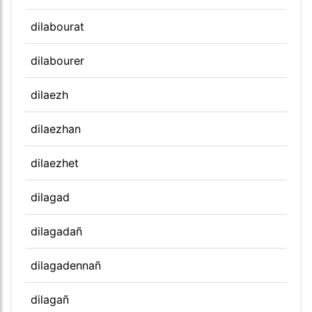
dilabourat
dilabourer
dilaezh
dilaezhan
dilaezhet
dilagad
dilagadañ
dilagadennañ
dilagañ