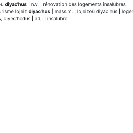
zoù
diyac'hus
| n.v. | rénovation des logements insalubres
risme lojeiz
diyac'hus
| mass.m. | lojeizoù diyac'hus | log
s
, diyec'hedus | adj. | insalubre