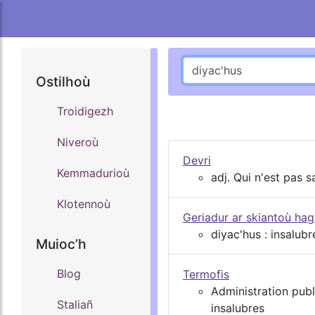
Ostilhoù
Troidigezh
Niveroù
Devri
Kemmadurioù
adj. Qui n'est pas s
Klotennoù
Geriadur ar skiantoù ha
diyac'hus : insalubr
Muiocʼh
Blog
Termofis
Administration publ
Staliañ
insalubres