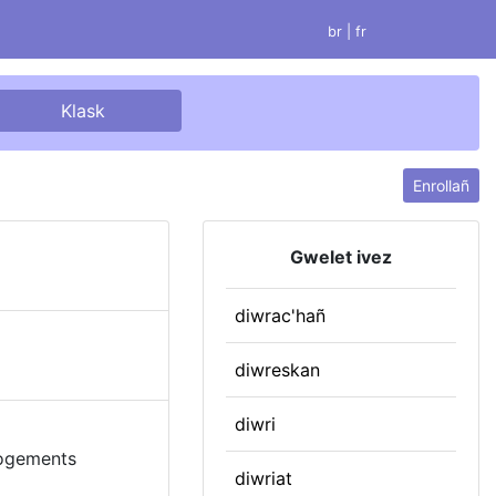
br |
fr
Enrollañ
Gwelet ivez
diwrac'hañ
diwreskan
diwri
 logements
diwriat