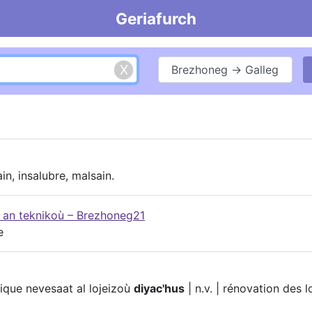
Geriafurch
Brezhoneg → Galleg
ain, insalubre, malsain.
g an teknikoù – Brezhoneg21
e
ique nevesaat al lojeizoù
diyac'hus
| n.v. | rénovation des