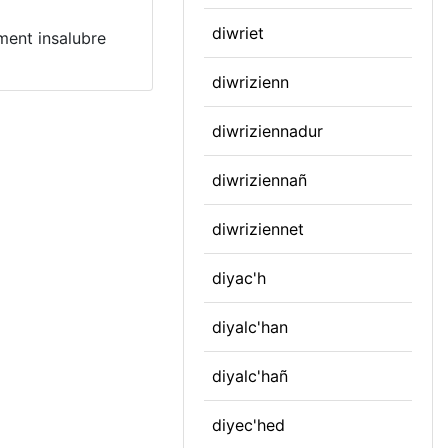
diwriet
ement insalubre
diwrizienn
diwriziennadur
diwriziennañ
diwriziennet
diyac'h
diyalc'han
diyalc'hañ
diyec'hed