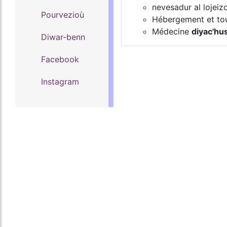
nevesadur al lojei
Pourvezioù
Hébergement et tou
Médecine
diyac'hu
Diwar-benn
Facebook
Instagram