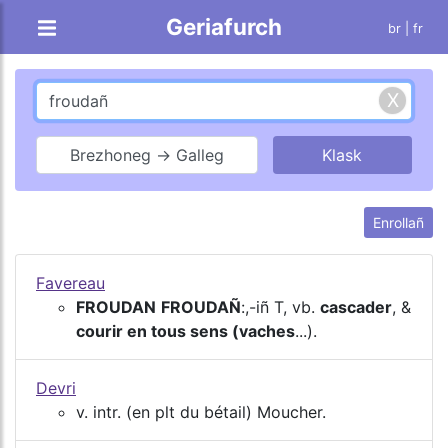
Geriafurch
br |
fr
Brezhoneg → Galleg
Enrollañ
Favereau
FROUDAN
FROUDAÑ
:,-iñ T, vb.
cascader
, &
courir en tous sens (vaches
...).
Devri
v. intr. (en plt du bétail) Moucher.