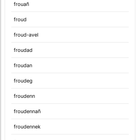
frouañ
froud
froud-avel
froudad
froudan
froudeg
froudenn
froudennañ
froudennek