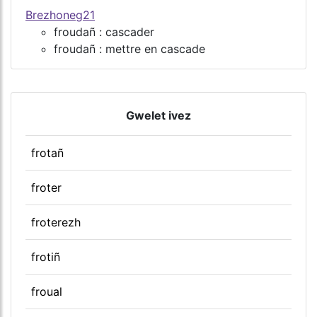
Brezhoneg21
froudañ : cascader
froudañ : mettre en cascade
Gwelet ivez
frotañ
froter
froterezh
frotiñ
froual