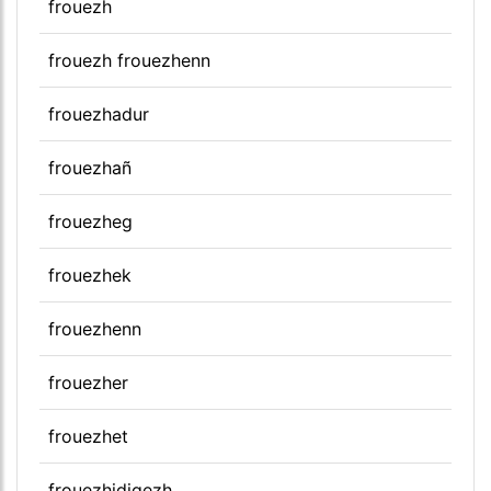
frouezh
frouezh frouezhenn
frouezhadur
frouezhañ
frouezheg
frouezhek
frouezhenn
frouezher
frouezhet
frouezhidigezh