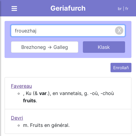
Geriafurch
br |
fr
Brezhoneg → Galleg
Enrollañ
Favereau
, Ku (&
var
.), en vannetais, g. -où, -choù
fruits
.
Devri
m. Fruits en général.