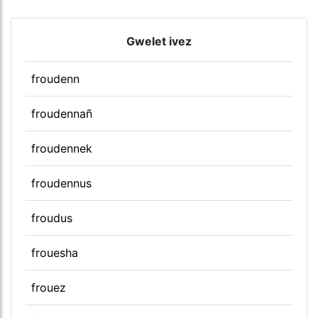
Gwelet ivez
froudenn
froudennañ
froudennek
froudennus
froudus
frouesha
frouez