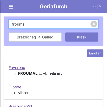
Geriafurch
br |
fr
Brezhoneg → Galleg
Enrollañ
Favereau
FROUMAL
L, vb.
vibrer
.
Glosbe
vibrer
Brezhoneg21