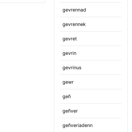
gevrennad
gevrennek
gevret
gevrin
gevrinus
gewr
geñ
geñver
geñveriadenn