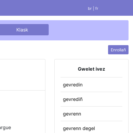
br |
fr
Enrollañ
Gwelet ivez
gevredin
gevrediñ
gevrenn
argue
gevrenn degel