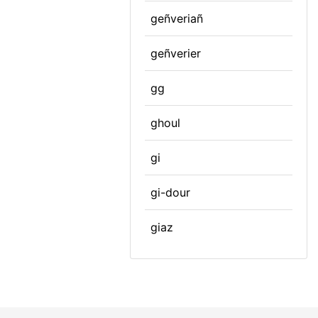
geñveriañ
geñverier
gg
ghoul
gi
gi-dour
giaz