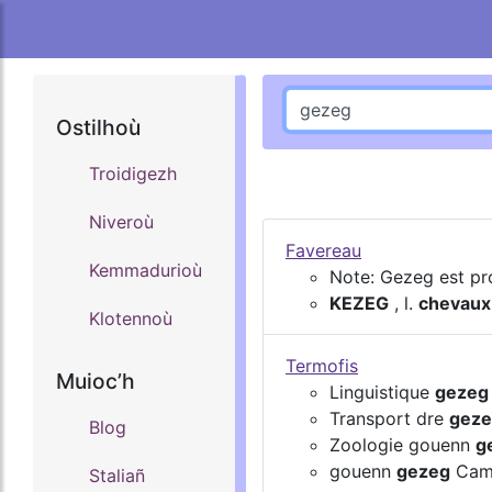
Ostilhoù
Troidigezh
Niveroù
Favereau
Kemmadurioù
Note: Gezeg est pr
KEZEG
, l.
chevaux
Klotennoù
Termofis
Muiocʼh
Linguistique
gezeg
Transport dre
gez
Blog
Zoologie gouenn
g
gouenn
gezeg
Cama
Staliañ