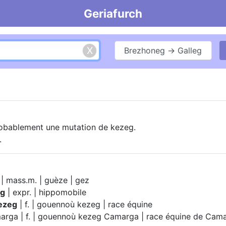
Geriafurch
Brezhoneg → Galleg
obablement une mutation de kezeg.
.
| mass.m. | guèze | gez
eg
| expr. | hippomobile
ezeg
| f. | gouennoù kezeg | race équine
rga | f. | gouennoù kezeg Camarga | race équine de Cam