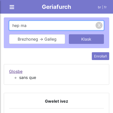
Geriafurch
br |
fr
Brezhoneg → Galleg
Enrollañ
Glosbe
sans que
Gwelet ivez