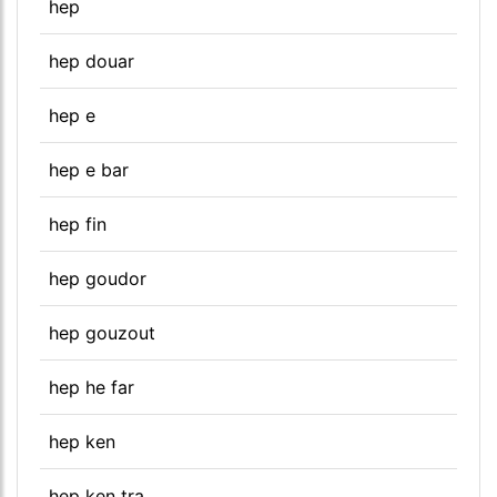
hep
hep douar
hep e
hep e bar
hep fin
hep goudor
hep gouzout
hep he far
hep ken
hep ken tra