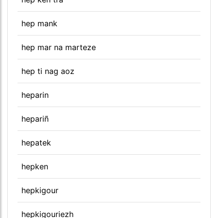
hep mank
hep mar na marteze
hep ti nag aoz
heparin
hepariñ
hepatek
hepken
hepkigour
hepkigouriezh