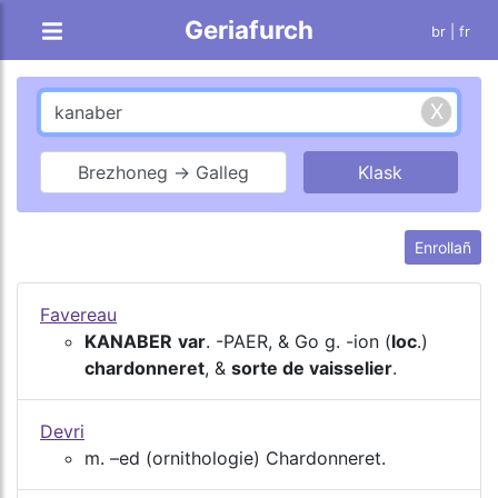
Geriafurch
br |
fr
Brezhoneg → Galleg
Enrollañ
Favereau
KANABER
var
. -PAER, & Go g. -ion (
loc
.)
chardonneret
, &
sorte de vaisselier
.
Devri
m. –ed (ornithologie) Chardonneret.