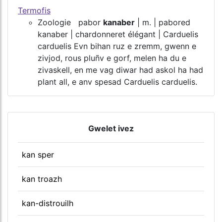
Termofis
Zoologie pabor
kanaber
| m. | pabored
kanaber | chardonneret élégant | Carduelis
carduelis Evn bihan ruz e zremm, gwenn e
zivjod, rous pluñv e gorf, melen ha du e
zivaskell, en me vag diwar had askol ha had
plant all, e anv spesad Carduelis carduelis.
Gwelet ivez
kan sper
kan troazh
kan-distrouilh