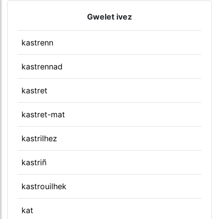
Gwelet ivez
kastrenn
kastrennad
kastret
kastret-mat
kastrilhez
kastriñ
kastrouilhek
kat