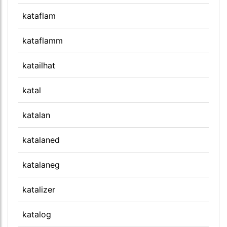
kataflam
kataflamm
katailhat
katal
katalan
katalaned
katalaneg
katalizer
katalog