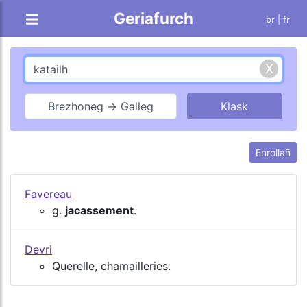
Geriafurch
br |
fr
Brezhoneg → Galleg
Enrollañ
Favereau
g.
jacassement
.
Devri
Querelle, chamailleries.