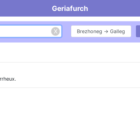
Geriafurch
Brezhoneg → Galleg
arrheux.