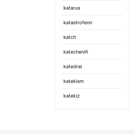
katarus
katastrofenn
katch
katecheniñ
katedral
katekism
katekiz