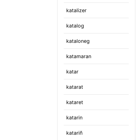
katalizer
katalog
kataloneg
katamaran
katar
katarat
kataret
katarin
katariñ