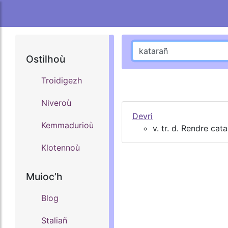
Ostilhoù
Troidigezh
Niveroù
Devri
Kemmadurioù
v. tr. d. Rendre cat
Klotennoù
Muiocʼh
Blog
Staliañ