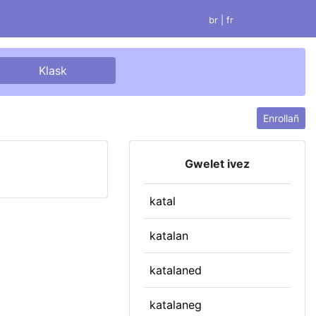
br |
fr
Enrollañ
Gwelet ivez
katal
katalan
katalaned
katalaneg