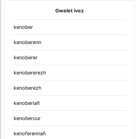
Gwelet ivez
kenober
kenoberenn
kenoberer
kenobererezh
kenoberezh
kenoberiañ
kenoberour
kenoferennañ