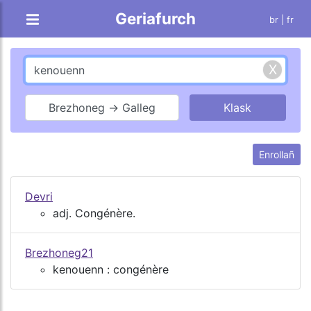
Geriafurch
br |
fr
Brezhoneg → Galleg
Enrollañ
Devri
adj. Congénère.
Brezhoneg21
kenouenn : congénère