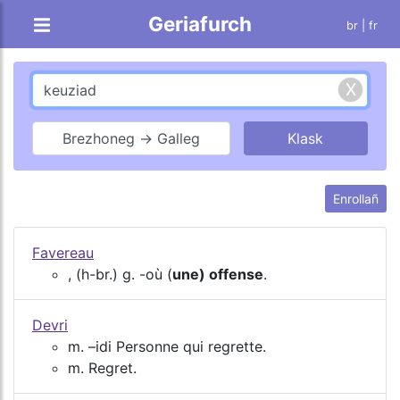
Geriafurch
br |
fr
Brezhoneg → Galleg
Enrollañ
Favereau
, (h-br.) g. -où (
une) offense
.
Devri
m. –idi Personne qui regrette.
m. Regret.