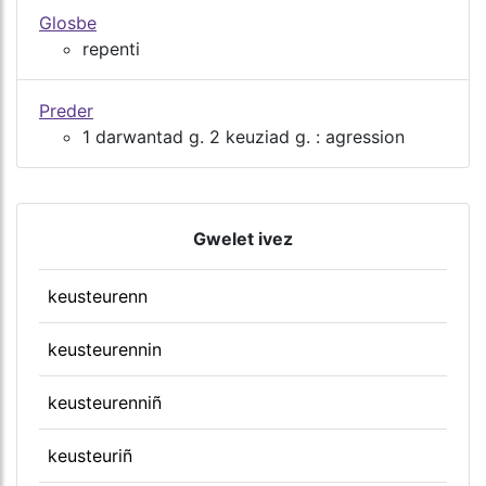
Glosbe
repenti
Preder
1 darwantad g. 2 keuziad g. : agression
Gwelet ivez
keusteurenn
keusteurennin
keusteurenniñ
keusteuriñ