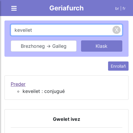
Geriafurch
br |
fr
Brezhoneg → Galleg
Enrollañ
Preder
keveilet : conjugué
Gwelet ivez