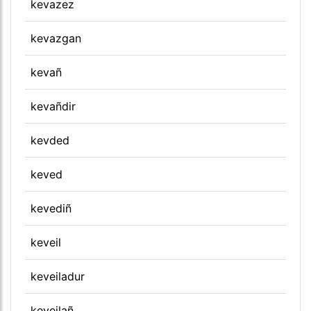
kevazez
kevazgan
kevañ
kevañdir
kevded
keved
kevediñ
keveil
keveiladur
keveilañ