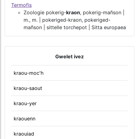
Termofis
Zoologie pokerig-
kraon
, pokerig-mañson |
m., m. | pokeriged-kraon, pokeriged-
mañson | sittelle torchepot | Sitta europaea
Gwelet ivez
kraou-moc'h
kraou-saout
kraou-yer
kraouenn
kraouiad