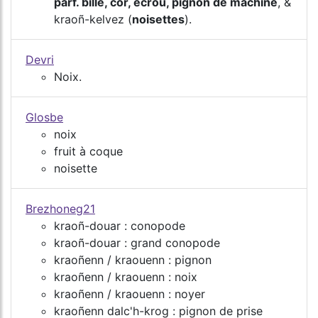
parf. bille, cor, écrou, pignon de machine
, &
kraoñ-kelvez (
noisettes
).
Devri
Noix.
Glosbe
noix
fruit à coque
noisette
Brezhoneg21
kraoñ-douar : conopode
kraoñ-douar : grand conopode
kraoñenn / kraouenn : pignon
kraoñenn / kraouenn : noix
kraoñenn / kraouenn : noyer
kraoñenn dalc'h-krog : pignon de prise