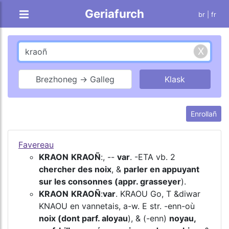
Geriafurch
br |
fr
Brezhoneg → Galleg
Enrollañ
Favereau
KRAON
KRAOÑ
:, --
var
. -ETA vb. 2
chercher des noix
, &
parler en appuyant
sur les consonnes (appr. grasseyer
).
KRAON
KRAOÑ
:
var
. KRAOU Go, T &diwar
KNAOU en vannetais, a-w. E str. -enn-où
noix (dont parf. aloyau
), & (-enn)
noyau,