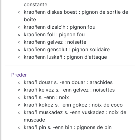
constante
kraoñenn diskas boest : pignon de sortie de
boîte
kraoñenn dizalc'h : pignon fou
kraoñenn foll : pignon fou
kraoñenn gelvez : noisette
kraoñenn gensolut : pignon solidaire
kraoñenn luskañ : pignon d'attaque
Preder
kraoñ douar s. -enn douar : arachides
kraoñ kelvez s. -enn gelvez : noisettes
kraoñ s. -enn : noix
kraoñ kokoz s. -enn gokoz : noix de coco
kraoñ muskadez s. -enn vuskadez : noix de
muscade
kraoñ pin s. -enn bin : pignons de pin