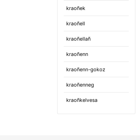
kraoñek
kraoñell
kraoñellañ
kraoñenn
kraoñenn-gokoz
kraoñenneg
kraoñkelvesa