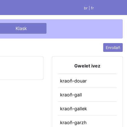
br |
fr
Enrollañ
Gwelet ivez
kraoñ-douar
kraoñ-gall
kraoñ-gallek
kraoñ-garzh