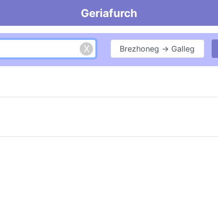
Geriafurch
Brezhoneg → Galleg