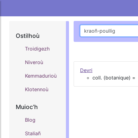
Ostilhoù
Troidigezh
Niveroù
Devri
Kemmadurioù
coll. (botanique) =
Klotennoù
Muiocʼh
Blog
Staliañ