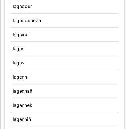
lagadour
lagadouriezh
lagaiou
lagan
lagas
lagenn
lagennañ
lagennek
lagenniñ