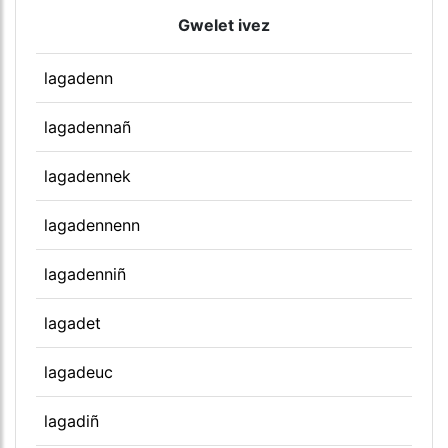
Gwelet ivez
lagadenn
lagadennañ
lagadennek
lagadennenn
lagadenniñ
lagadet
lagadeuc
lagadiñ