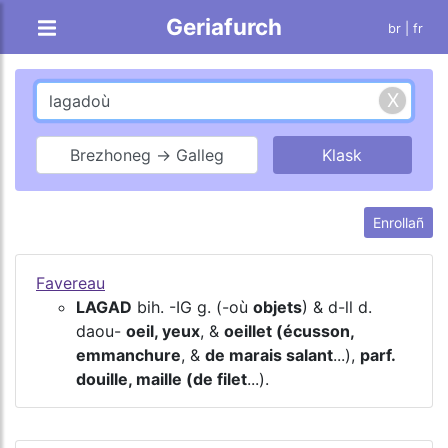
Geriafurch
br |
fr
Brezhoneg → Galleg
Enrollañ
Favereau
LAGAD
bih. -IG g. (-où
objets
) & d-ll d.
daou-
oeil, yeux
, &
oeillet (écusson,
emmanchure
, &
de marais salant
...),
parf.
douille, maille (de filet
...).