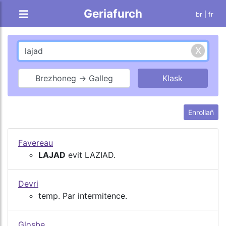
Geriafurch
br |
fr
Brezhoneg → Galleg
Enrollañ
Favereau
LAJAD
evit LAZIAD.
Devri
temp. Par intermitence.
Glosbe