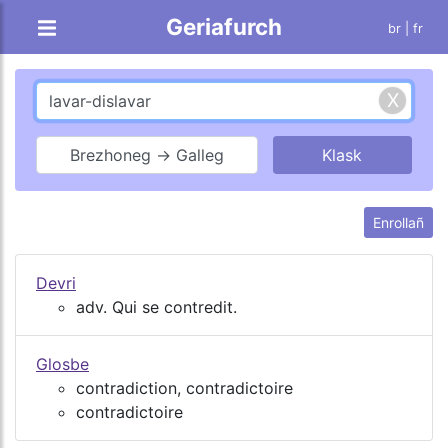
Geriafurch
br |
fr
Brezhoneg → Galleg
Enrollañ
Devri
adv. Qui se contredit.
Glosbe
contradiction, contradictoire
contradictoire