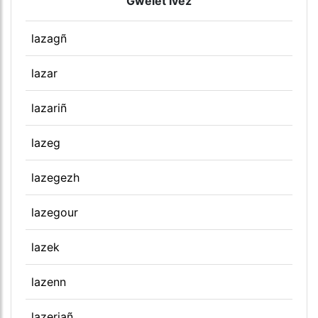
Gwelet ivez
lazagñ
lazar
lazariñ
lazeg
lazegezh
lazegour
lazek
lazenn
lazeriañ