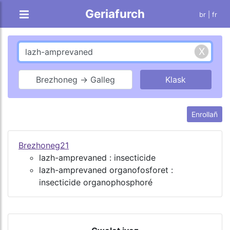
Geriafurch
br |
fr
Brezhoneg → Galleg
Enrollañ
Brezhoneg21
lazh-amprevaned : insecticide
lazh-amprevaned organofosforet :
insecticide organophosphoré