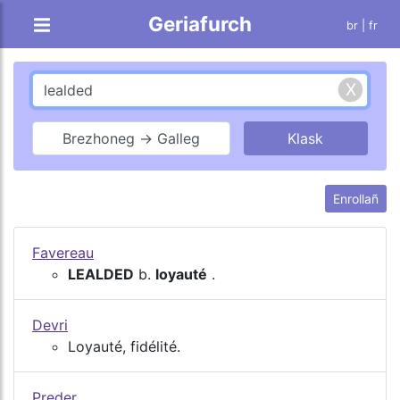
Geriafurch
br |
fr
Brezhoneg → Galleg
Enrollañ
Favereau
LEALDED
b.
loyauté
.
Devri
Loyauté, fidélité.
Preder