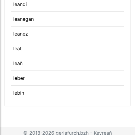
leandi
leanegan
leanez
leat
leañ
leber
lebin
© 2018-2026
geriafurch.bzh
-
Kevreañ