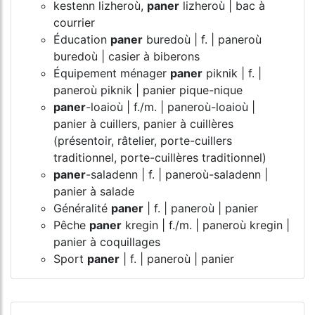
kestenn lizheroù,
paner
lizheroù | bac à
courrier
Éducation
paner
buredoù | f. | paneroù
buredoù | casier à biberons
Équipement ménager
paner
piknik | f. |
paneroù piknik | panier pique-nique
paner
-loaioù | f./m. | paneroù-loaioù |
panier à cuillers, panier à cuillères
(présentoir, râtelier, porte-cuillers
traditionnel, porte-cuillères traditionnel)
paner
-saladenn | f. | paneroù-saladenn |
panier à salade
Généralité
paner
| f. | paneroù | panier
Pêche
paner
kregin | f./m. | paneroù kregin |
panier à coquillages
Sport
paner
| f. | paneroù | panier