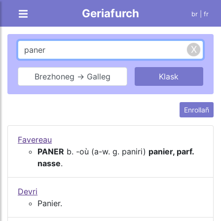
Geriafurch
br |
fr
Brezhoneg → Galleg
Enrollañ
Favereau
PANER
b. -où (a-w. g. paniri)
panier, parf.
nasse
.
Devri
Panier.