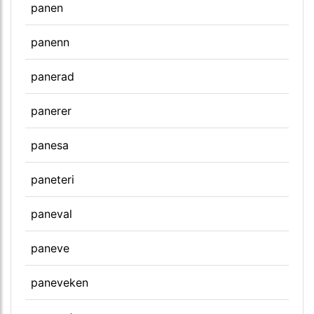
panen
panenn
panerad
panerer
panesa
paneteri
paneval
paneve
paneveken