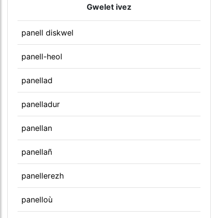
Gwelet ivez
panell diskwel
panell-heol
panellad
panelladur
panellan
panellañ
panellerezh
panelloù