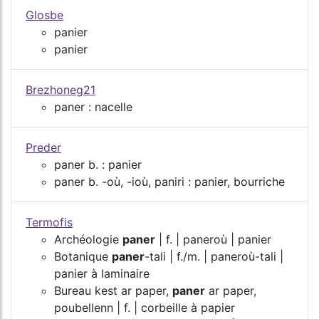
Glosbe
panier
panier
Brezhoneg21
paner : nacelle
Preder
paner b. : panier
paner b. -où, -ioù, paniri : panier, bourriche
Termofis
Archéologie
paner
| f. | paneroù | panier
Botanique
paner
-tali | f./m. | paneroù-tali |
panier à laminaire
Bureau kest ar paper,
paner
ar paper,
poubellenn | f. | corbeille à papier