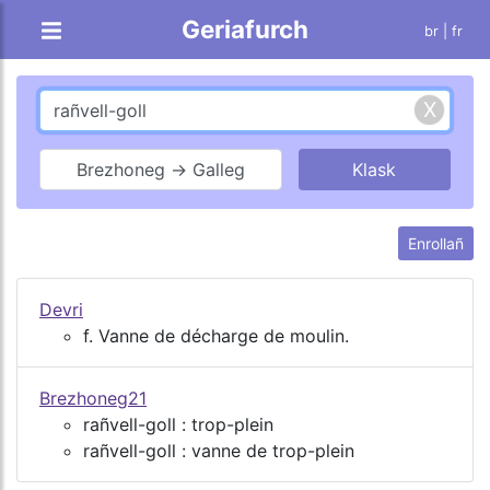
Geriafurch
br |
fr
Brezhoneg → Galleg
Enrollañ
Devri
f. Vanne de décharge de moulin.
Brezhoneg21
rañvell-goll : trop-plein
rañvell-goll : vanne de trop-plein