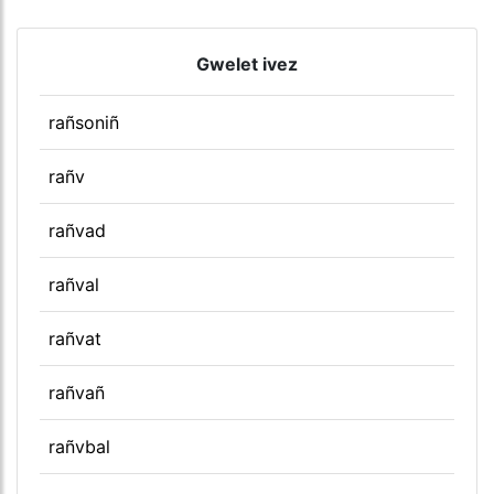
Gwelet ivez
rañsoniñ
rañv
rañvad
rañval
rañvat
rañvañ
rañvbal