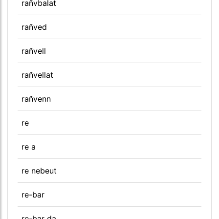
rañvbalat
rañved
rañvell
rañvellat
rañvenn
re
re a
re nebeut
re-bar
re-bar da