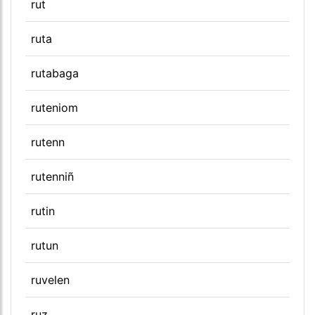
rut
ruta
rutabaga
ruteniom
rutenn
rutenniñ
rutin
rutun
ruvelen
ruz