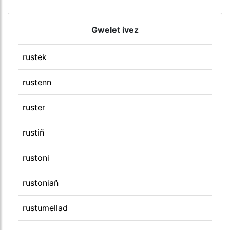
Gwelet ivez
rustek
rustenn
ruster
rustiñ
rustoni
rustoniañ
rustumellad