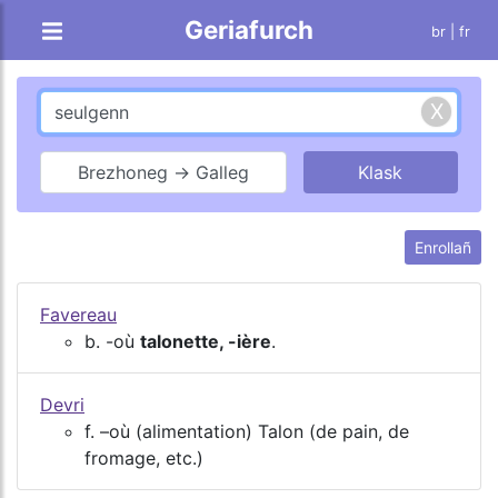
Geriafurch
br |
fr
Brezhoneg → Galleg
Enrollañ
Favereau
b. -où
talonette, -ière
.
Devri
f. –où (alimentation) Talon (de pain, de
fromage, etc.)