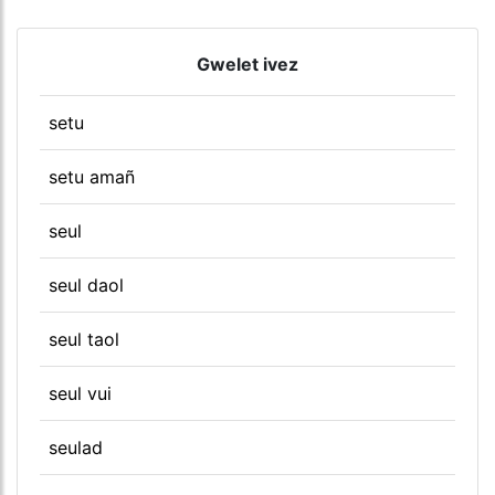
Gwelet ivez
setu
setu amañ
seul
seul daol
seul taol
seul vui
seulad