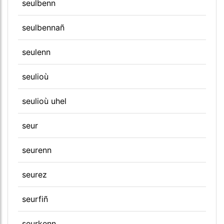
seulbenn
seulbennañ
seulenn
seulioù
seulioù uhel
seur
seurenn
seurez
seurfiñ
seurkenn