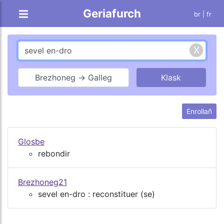
Geriafurch
br |
fr
Brezhoneg → Galleg
Enrollañ
Glosbe
rebondir
Brezhoneg21
sevel en-dro : reconstituer (se)