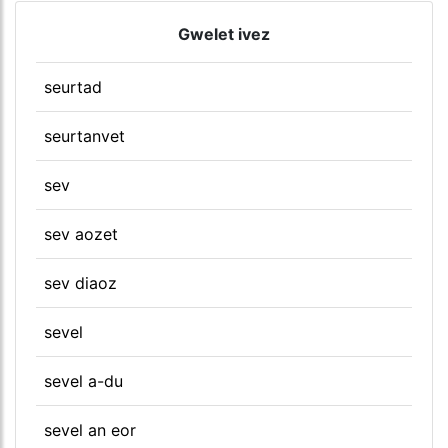
Gwelet ivez
seurtad
seurtanvet
sev
sev aozet
sev diaoz
sevel
sevel a-du
sevel an eor