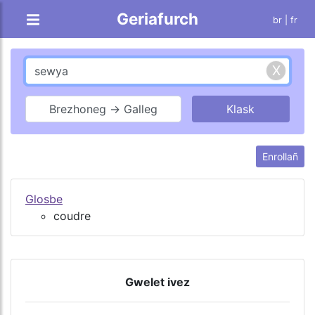
Geriafurch
br |
fr
Brezhoneg → Galleg
Enrollañ
Glosbe
coudre
Gwelet ivez