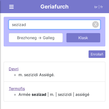
Geriafurch
br |
fr
Brezhoneg → Galleg
Enrollañ
Devri
m. sezizidi Assiégé.
Termofis
Armée
sezizad
| m. | sezizidi | assiégé