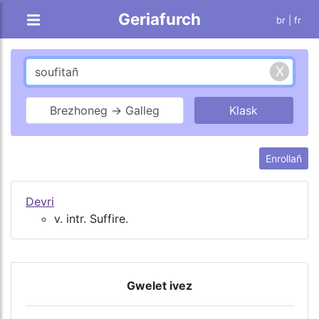
Geriafurch
br |
fr
Brezhoneg → Galleg
Enrollañ
Devri
v. intr. Suffire.
Gwelet ivez