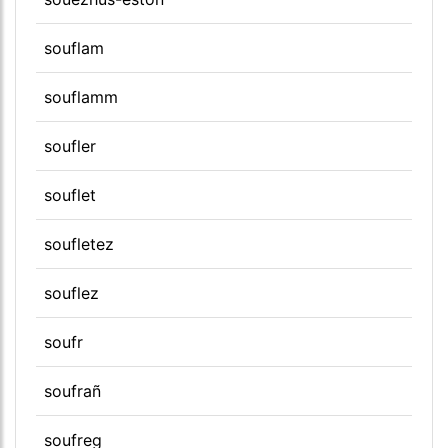
souflam
souflamm
soufler
souflet
soufletez
souflez
soufr
soufrañ
soufreg