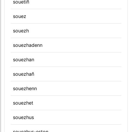
souetiñ
souez
souezh
souezhadenn
souezhan
souezhañ
souezhenn
souezhet
souezhus
souezhus-eston