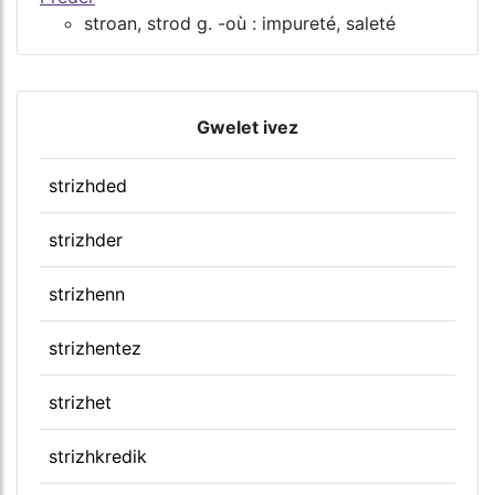
stroan, strod g. -où : impureté, saleté
Gwelet ivez
strizhded
strizhder
strizhenn
strizhentez
strizhet
strizhkredik