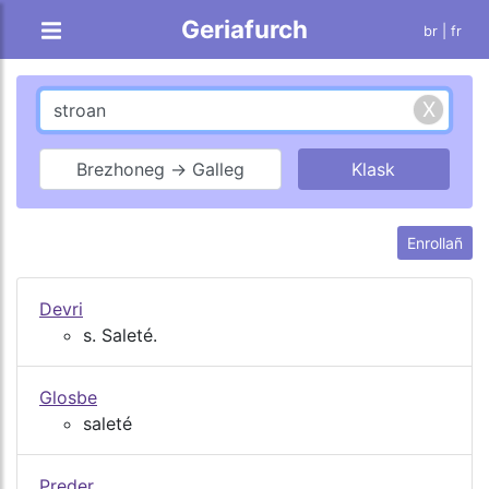
Geriafurch
br |
fr
Brezhoneg → Galleg
Enrollañ
Devri
s. Saleté.
Glosbe
saleté
Preder