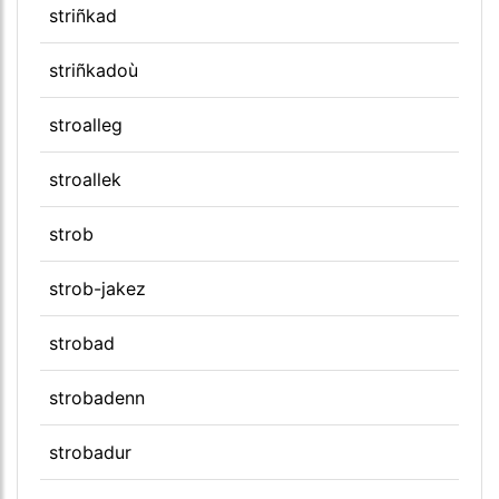
striñkad
striñkadoù
stroalleg
stroallek
strob
strob-jakez
strobad
strobadenn
strobadur