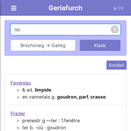
Geriafurch
br |
fr
Brezhoneg → Galleg
Enrollañ
Favereau
& ad.
limpide
.
en vannetais g.
goudron, parf. crasse
.
Preder
prenestr g.―ter : 1.fenêtre
ter b. -où : goudron