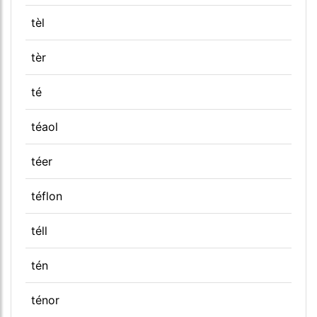
tèl
tèr
té
téaol
téer
téflon
téll
tén
ténor