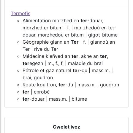
Termofis
Alimentation morzhed en
ter
-douar,
morzhed er bitum | f. | morzhedoù en ter-
douar, morzhedoù er bitum | gigot-bitume
Géographie glann an
Ter
| f. | glannoù an
Ter | rive du Ter
Médecine kleñved an
ter
, akne an
ter
,
ter
egezh | m., f., f. | maladie du brai
Pétrole et gaz naturel
ter
-du | mass.m. |
brai, goudron
Route koultron,
ter
-du | mass.m. | goudron
ter
| enrobé
ter
-douar | mass.m. | bitume
Gwelet ivez