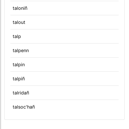
taloniñ
talout
talp
talpenn
talpin
talpiñ
talridañ
talsoc'hañ