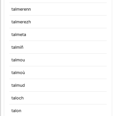
talmerenn
talmerezh
talmeta
talmiñ
talmou
talmoù
talmud
taloch
talon