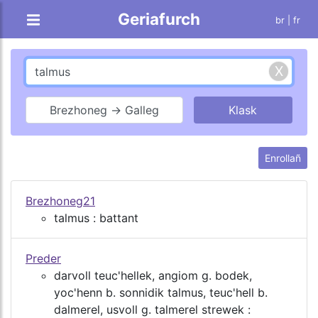
Geriafurch
br |
fr
Brezhoneg → Galleg
Enrollañ
Brezhoneg21
talmus : battant
Preder
darvoll teuc'hellek, angiom g. bodek,
yoc'henn b. sonnidik talmus, teuc'hell b.
dalmerel, usvoll g. talmerel strewek :