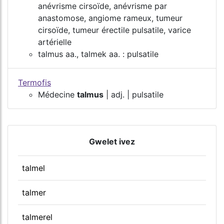
anévrisme cirsoïde, anévrisme par
anastomose, angiome rameux, tumeur
cirsoïde, tumeur érectile pulsatile, varice
artérielle
talmus aa., talmek aa. : pulsatile
Termofis
Médecine
talmus
| adj. | pulsatile
Gwelet ivez
talmel
talmer
talmerel