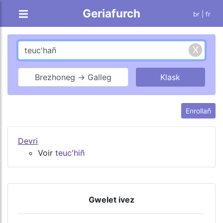
Geriafurch
br |
fr
Brezhoneg → Galleg
Enrollañ
Devri
Voir
teuc'hiñ
Gwelet ivez