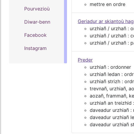
mettre en ordre
Pourvezioù
Geriadur ar skiantoù ha
Diwar-benn
urzhiañ / urzhañ : 
Facebook
urzhiañ / urzhañ :
urzhiañ / urzhañ :
Instagram
Preder
urzhiañ : ordonner
urzhiañ ledan : ordr
urzhiañ strizh : ordr
trevnañ, urzhiañ, a
aozañ, frammañ, kem
urzhiañ an treizhid :
daveadur urzhiañ : 
daveadur urzhiañ le
daveadur urzhiañ str