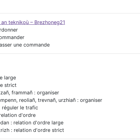
g an teknikoù – Brezhoneg21
ordonner
 commander
 passer une commande
e large
e strict
ozañ, frammañ : organiser
penn, reoliañ, trevnañ, urzhiañ : organiser
 réguler le trafic
relation d'ordre
dan : relation d'ordre large
izh : relation d'ordre strict