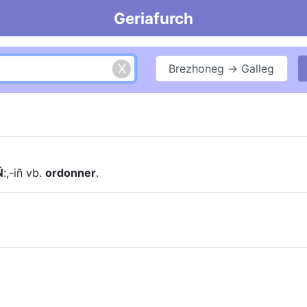
Geriafurch
Brezhoneg → Galleg
Ñ
:,-iñ vb.
ordonner
.