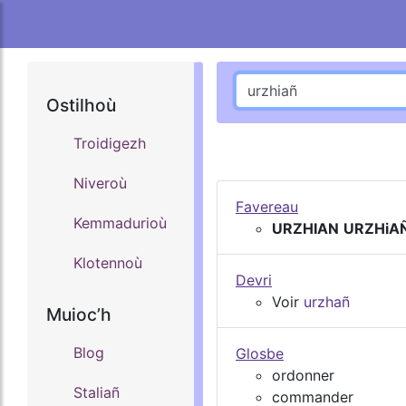
Ostilhoù
Troidigezh
Niveroù
Favereau
Kemmadurioù
URZHIAN
URZHiA
Klotennoù
Devri
Voir
urzhañ
Muiocʼh
Blog
Glosbe
ordonner
Staliañ
commander