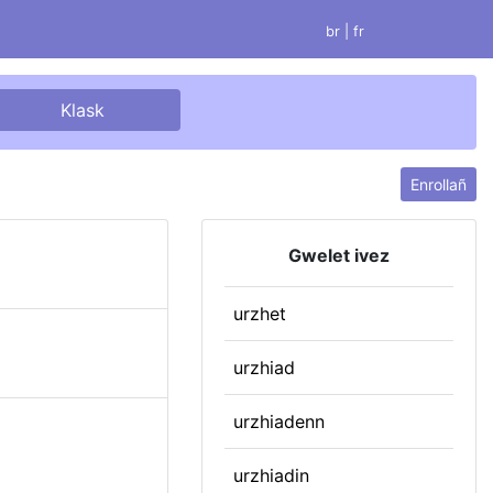
br |
fr
Enrollañ
Gwelet ivez
urzhet
urzhiad
urzhiadenn
urzhiadin