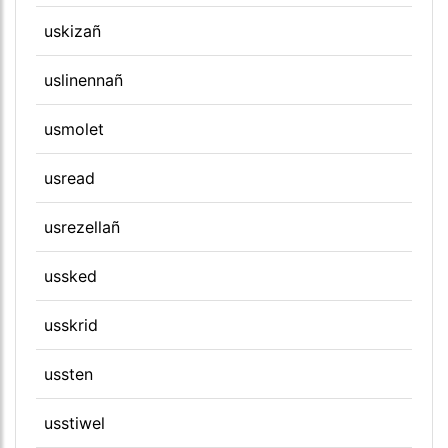
uskizañ
uslinennañ
usmolet
usread
usrezellañ
ussked
usskrid
ussten
usstiwel