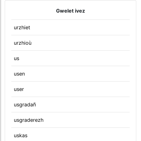
Gwelet ivez
urzhiet
urzhioù
us
usen
user
usgradañ
usgraderezh
uskas