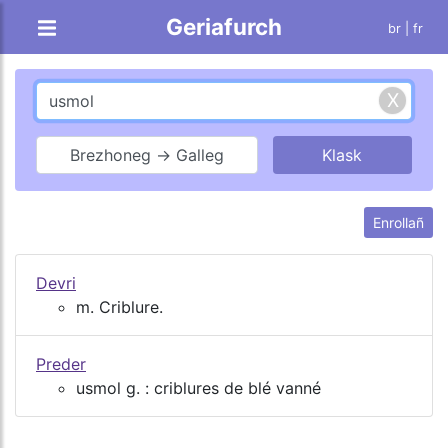
Geriafurch
br |
fr
Brezhoneg → Galleg
Enrollañ
Devri
m. Criblure.
Preder
usmol g. : criblures de blé vanné